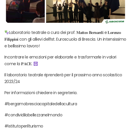
Laboratorio teatrale a cura dei prof. 𝐌𝐚𝐭𝐭𝐞𝐨 𝐁𝐞𝐫𝐧𝐚𝐫𝐝𝐢 e 𝐋𝐨𝐫𝐞𝐧𝐳𝐨
𝐅𝐢𝐥𝐢𝐩𝐩𝐢𝐧𝐢 con gli allievi dell’Ist. Euroscuola di Brescia. Un intensissimo
e bellissimo lavoro!
Incontrare le emozioni per elaborarle e trasformarle in valori
come la 𝐏𝐀𝐂𝐄.
Il laboratorio teatrale riprenderà per il prossimo anno scolastico
2023/24
Per informazioni chiedere in segreteria.
#bergamobresciacapitaledellacultura
#condividilabellezzanelmondo
#istitutoperilturismo