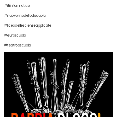
#itiinformatico
#nuovomodellodiscuola
#liceodellescienzeapplicate
#euroscuola
#teatroascuola