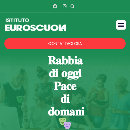
CONTATTACI ORA
𝐑𝐚𝐛𝐛𝐢𝐚
𝐝𝐢 𝐨𝐠𝐠𝐢
𝐏𝐚𝐜𝐞
𝐝𝐢
𝐝𝐨𝐦𝐚𝐧𝐢